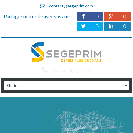
contact@segeprim.com
0
0
Partagez notre site avec vos amis :
0
0
04 94 00 59 59