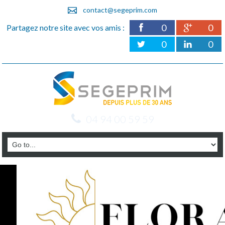
contact@segeprim.com
0
0
Partagez notre site avec vos amis :
0
0
04 94 00 59 59