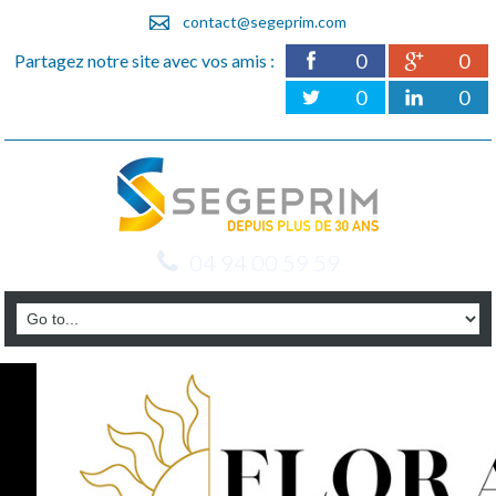
contact@segeprim.com
0
0
Partagez notre site avec vos amis :
0
0
04 94 00 59 59