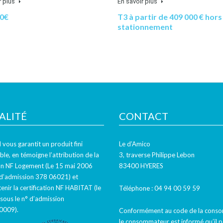
r plus
En savoir plus
00€
T3 à partir de 409 000 € hors
stationnement
ALITÉ
CONTACT
ous garantit un produit fini
Le d’Amico
ble, en témoigne l’attribution de la
3, traverse Philippe Lebon
ion NF Logement (Le 15 mai 2006
83400 HYERES
 d’admission 378 06021) et
tenir la certification NF HABITAT (le
Téléphone :
04 94 00 59 59
sous le n° d’admission
009).
Conformément au code de la cons
le consommateur est informé qu’il 