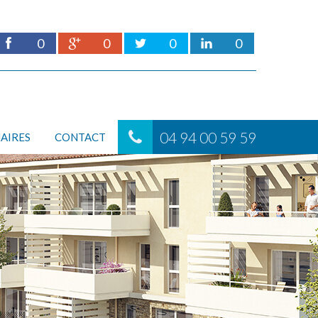
0
0
0
0
04 94 00 59 59
AIRES
CONTACT