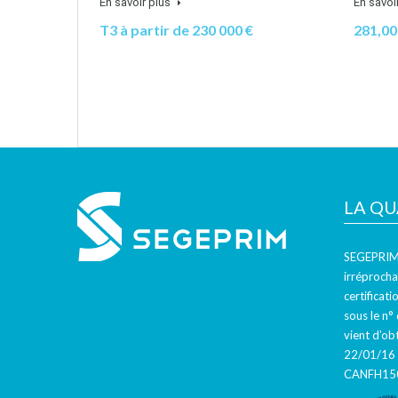
En savoir plus
En savoi
T3 à partir de 230 000 €
281,0
LA QU
SEGEPRIM v
irréprocha
certificat
sous le n°
vient d’ob
22/01/16 
CANFH150