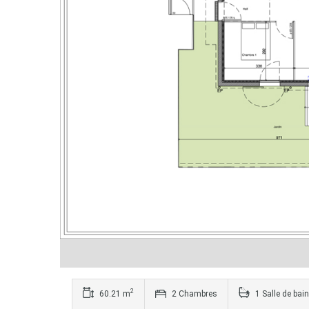
2
60.21 m
2 Chambres
1 Salle de bain