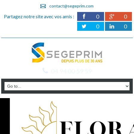
contact@segeprim.com
0
0
Partagez notre site avec vos amis :
0
0
04 94 00 59 59